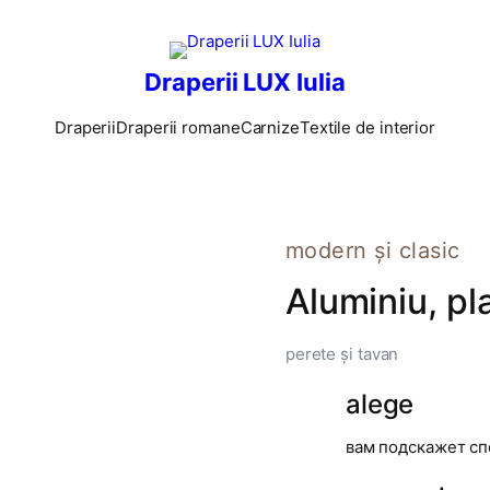
Draperii LUX Iulia
Draperii
Draperii romane
Carnize
Textile de interior
modern și clasic
Aluminiu, pl
perete și tavan
alege
вам подскажет с