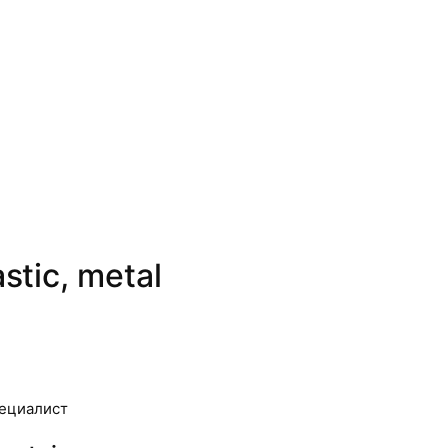
astic, metal
пециалист